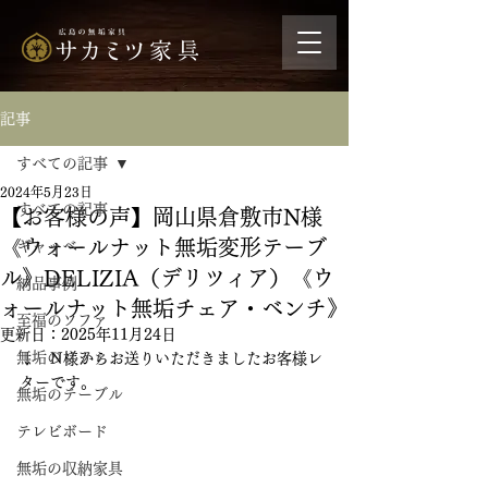
記事
すべての記事
2024年5月23日
すべての記事
【お客様の声】岡山県倉敷市N様
《ウォールナット無垢変形テーブ
ギャッベ
ル》DELIZIA（デリツィア）《ウ
納品事例
ォールナット無垢チェア・ベンチ》
至福のソファ
更新日：
2025年11月24日
無垢のソファ
↓　N様からお送りいただきましたお客様レ
ターです。
無垢のテーブル
テレビボード
無垢の収納家具