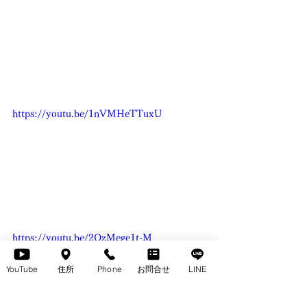
https://youtu.be/1nVMHeTTuxU
https://youtu.be/2OzMege1t-M
YouTube
住所
Phone
お問合せ
LINE