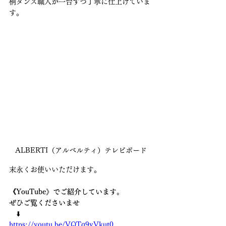
桐タンス職人が一台ずつ丁寧に仕上げていま
す。
ALBERTI（アルベルティ）テレビボード
末永くお使いいただけます。
《YouTube》でご紹介しています。
ぜひご覧くださいませ　
　⬇️ 
https://youtu.be/VQTq9yVkut0