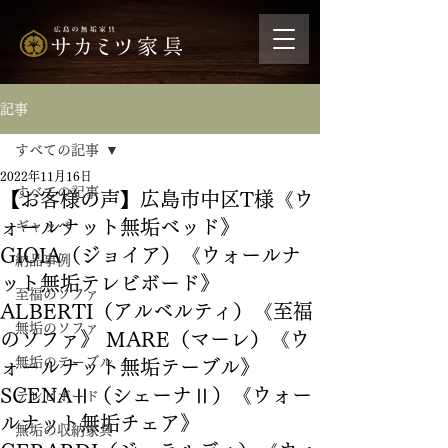
記事
すべての記事
2022年11月16日
すべての記事
【お客様の声】広島市中区T様《ウ
ォールナット無垢ベッド》
ギャッベ
GIOIA（ジョイア）《ウォールナ
納品事例
ット無垢テレビボード》
至福のソファ
ALBERTI（アルベルティ）《至福
無垢のソファ
のソファ》 MARE（マーレ）《ウ
無垢のテーブル
ォールナット無垢テーブル》
SCENAⅡ（シェーナⅡ）《ウォー
テレビボード
ルナット無垢チェア》
無垢の収納家具