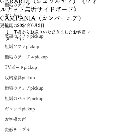
GERARDI（ジェラルディ）《ウォ
無垢のチェア
ルナット無垢サイドボード》
おしらせ
CAMPANIA（カンパーニア）
更新日：
2024年6月2日
無垢のベッド
↓　T様からお送りいただきましたお客様レ
至福のソファpickup
ターです。
無垢ソファpickup
無垢のテーブルpickup
TVボードpickup
収納家具pickup
無垢のチェアpickup
無垢のベッドpickup
ギャッベpickup
お客様の声
変形テーブル