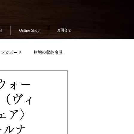
内
Online Shop
お問合せ
テレビボード
無垢の収納家具
無垢のテーブルpickup
ウォー
Ⅱ（ヴィ
ickup
お客様の声
ェア〉
ールナ