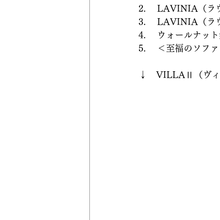
2. 　LAVINIA
3. 　LAVINIA
4. 　ウォールナッ
5. 　＜至福のソファ
↓　VILLAⅡ（