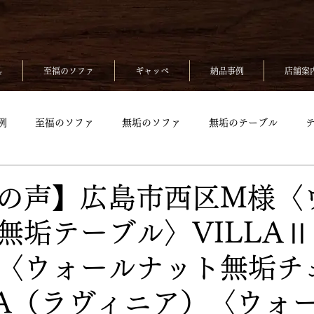
具
至福のソファ
ギャッベ
納品事例
店舗案
例
至福のソファ
無垢のソファ
無垢のテーブル
無垢のベッド
至福のソファpickup
無垢ソファpickup
の声】広島市西区M様〈
無垢テーブル〉VILLA
up
無垢のチェアpickup
無垢のベッドpickup
ギャッベp
〈ウォールナット無垢チ
kup
NIA（ラヴィニア）〈ウォ