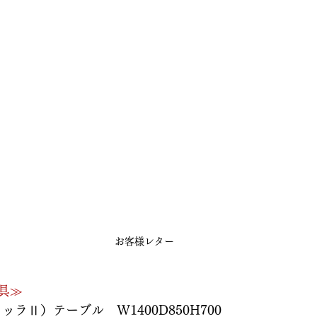
お客様レター
具≫
ィッラⅡ）テーブル　W1400D850H700