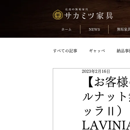
ホーム
NEWS
無垢家
すべての記事
ギャッベ
納品事
2023年2月16日
無垢のチェア
おしらせ
【お客様
ルナット
TVボードpickup
収納家具pick
ッラⅡ）
変形テーブル
変形テーブルpic
LAVI