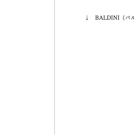
↓　BALDINI（