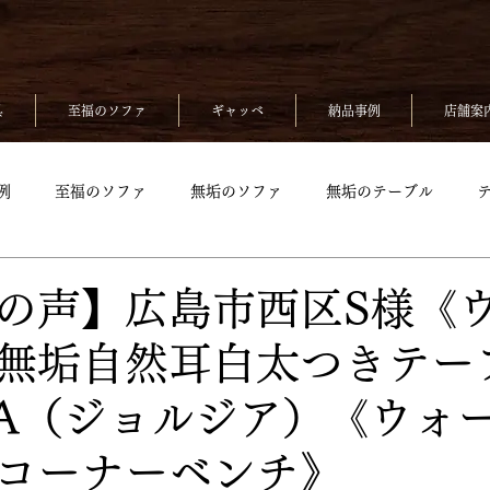
具
至福のソファ
ギャッベ
納品事例
店舗案
例
至福のソファ
無垢のソファ
無垢のテーブル
無垢のベッド
至福のソファpickup
無垢ソファpickup
の声】広島市西区S様《
無垢自然耳白太つきテー
up
無垢のチェアpickup
無垢のベッドpickup
ギャッベp
GIA（ジョルジア）《ウォ
kup
コーナーベンチ》