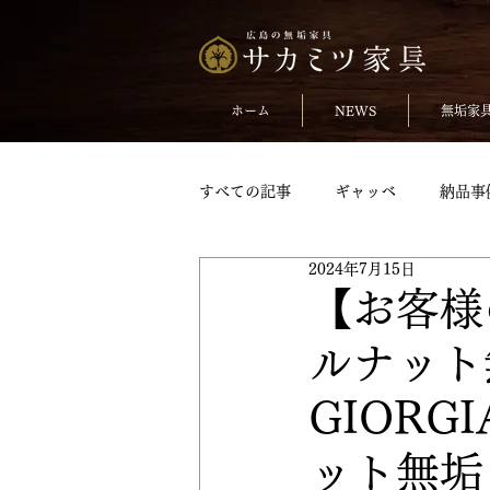
ホーム
NEWS
無垢家
すべての記事
ギャッベ
納品事
2024年7月15日
無垢のチェア
おしらせ
【お客様
ルナット
TVボードpickup
収納家具pick
GIOR
変形テーブル
変形テーブルpic
ット無垢