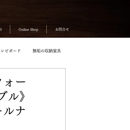
内
Online Shop
お問合せ
テレビボード
無垢の収納家具
無垢のテーブルpickup
ウォー
ブル》
ickup
お客様の声
ールナ