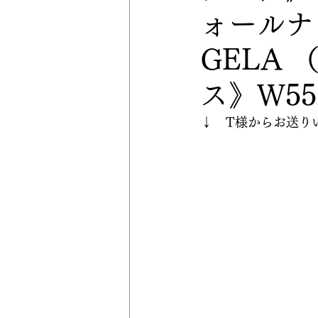
ォールナ
GELA
ス》Ｗ552 
↓　T様からお送り