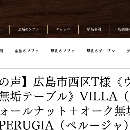
具
至福のソファ
ギャッベ
納品事例
店舗案
例
至福のソファ
無垢のソファ
無垢のテーブル
無垢のベッド
至福のソファpickup
無垢ソファpickup
の声】広島市西区T様《
無垢テーブル》VILLA
up
無垢のチェアpickup
無垢のベッドpickup
ギャッベp
ォールナット＋オーク無
kup
PERUGIA（ペルージャ