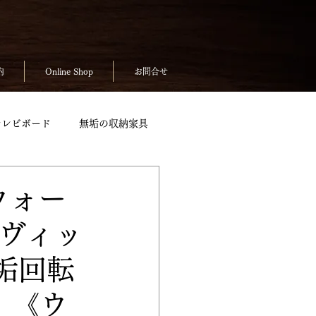
内
Online Shop
お問合せ
テレビボード
無垢の収納家具
無垢のテーブルpickup
ウォー
（ヴィッ
ickup
お客様の声
垢回転
）《ウ