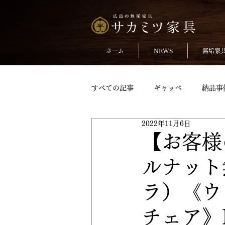
ホーム
NEWS
無垢家
すべての記事
ギャッベ
納品事
2022年11月6日
無垢のチェア
おしらせ
【お客様
ルナット
TVボードpickup
収納家具pick
ラ）《ウ
変形テーブル
変形テーブルpic
チェア》