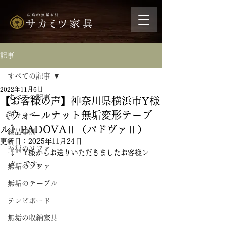
記事
すべての記事
2022年11月6日
すべての記事
【お客様の声】神奈川県横浜市Y様
《ウォールナット無垢変形テーブ
ギャッベ
ル》PADOVAⅡ（パドヴァⅡ）
納品事例
更新日：
2025年11月24日
至福のソファ
↓　Y様からお送りいただきましたお客様レ
ターです。
無垢のソファ
無垢のテーブル
テレビボード
無垢の収納家具