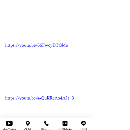
https://youtu.be/66FwcyDTGMo
https://youtu.be/4-QuKRcAo4A?t=3
YouTube
住所
Phone
お問合せ
LINE