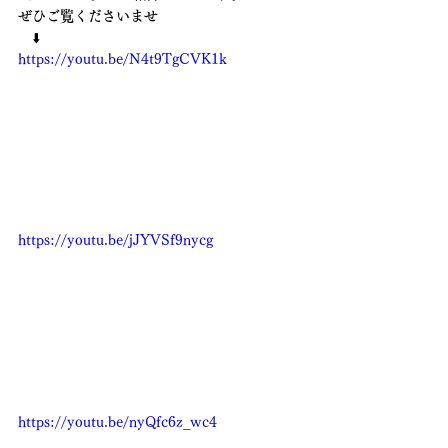
ぜひご覧くださいませ　
　⬇️　
https://youtu.be/N4t9TgCVK1k
https://youtu.be/jJYVSf9nycg
https://youtu.be/nyQfc6z_wc4