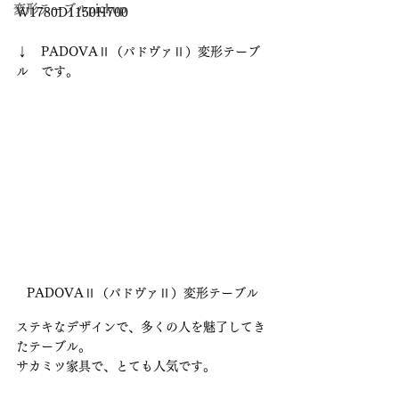
変形テーブルpickup
W1780D1150H700　
↓　PADOVAⅡ（パドヴァⅡ）変形テーブ
ル　です。
PADOVAⅡ（パドヴァⅡ）変形テーブル
ステキなデザインで、多くの人を魅了してき
たテーブル。
サカミツ家具で、とても人気です。