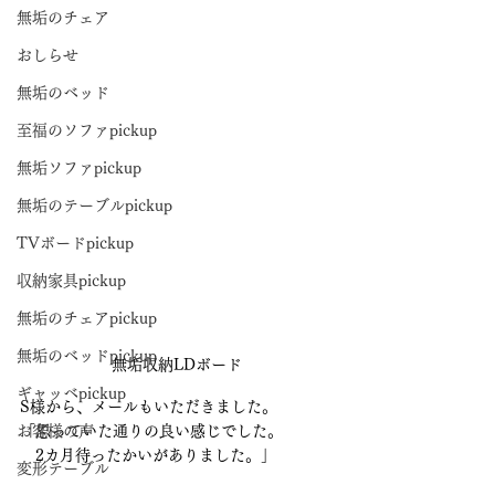
無垢のチェア
おしらせ
無垢のベッド
至福のソファpickup
無垢ソファpickup
無垢のテーブルpickup
TVボードpickup
収納家具pickup
無垢のチェアpickup
無垢のベッドpickup
無垢収納LDボード
ギャッベpickup
S様から、メールもいただきました。
お客様の声
「思っていた通りの良い感じでした。
　2カ月待ったかいがありました。」
変形テーブル