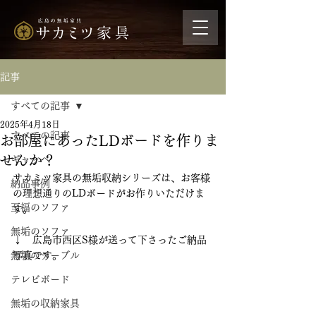
記事
すべての記事
2025年4月18日
すべての記事
お部屋にあったLDボードを作りま
せんか？
ギャッベ
サカミツ家具の無垢収納シリーズは、お客様
納品事例
の理想通りのLDボードがお作りいただけま
至福のソファ
す。
無垢のソファ
↓　広島市西区S様が送って下さったご納品
無垢のテーブル
写真です。
テレビボード
無垢の収納家具