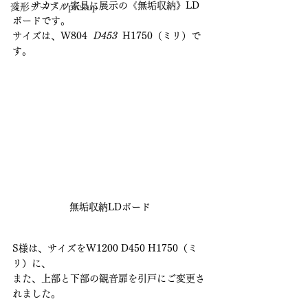
↓　サカミツ家具に展示の《無垢収納》LD
変形テーブルpickup
ボードです。
サイズは、
W804 
 D453 
 H1750（ミリ）で
す。
無垢収納LDボード
S様は、サイズをW1200 D450 H1750（ミ
リ）に、
また、上部と下部の観音扉を引戸にご変更さ
れました。