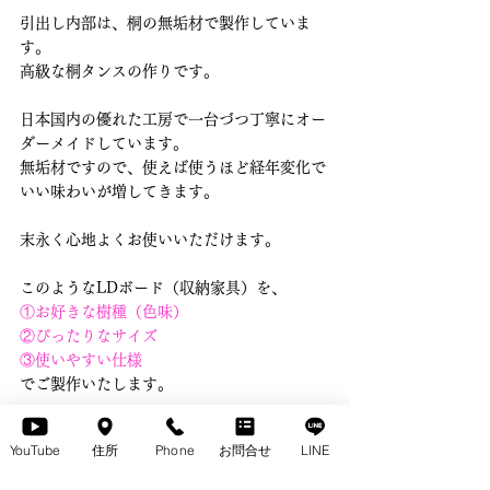
引出し内部は、桐の無垢材で製作していま
す。
高級な桐タンスの作りです。
日本国内の優れた工房で一台づつ丁寧にオー
ダーメイドしています。
無垢材ですので、使えば使うほど経年変化で
いい味わいが増してきます。
末永く心地よくお使いいただけます。
このようなLDボード（収納家具）を、
①お好きな樹種（色味）
②ぴったりなサイズ
③使いやすい仕様
でご製作いたします。
お気軽に、LINEやメール、お電話でご相談
YouTube
住所
Phone
お問合せ
LINE
下さいませ。
そして、ぜひご来店いただき《無垢収納》シ