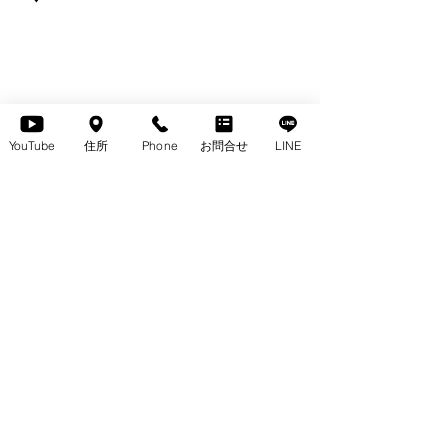
YouTube
住所
Phone
お問合せ
LINE
《高山ウッドワークス》SC3K captain chair 
（smokers bow）
【お問い合わせ、ご質問等につきまして】 
ぜひ、〈お電話〉〈お問合せボタン〉または
〈LINE〉から、お気軽にお問い合わせくだ
さいませ♬ 　
　⬇️ 