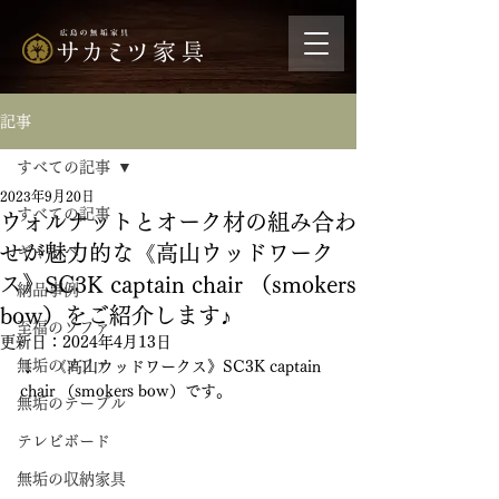
記事
すべての記事
2023年9月20日
すべての記事
ウォルナットとオーク材の組み合わ
せが魅力的な《高山ウッドワーク
ギャッベ
ス》SC3K captain chair （smokers
納品事例
bow）をご紹介します♪
至福のソファ
更新日：
2024年4月13日
無垢のソファ
↓　《高山ウッドワークス》SC3K captain 
chair （smokers bow）です。
無垢のテーブル
テレビボード
無垢の収納家具