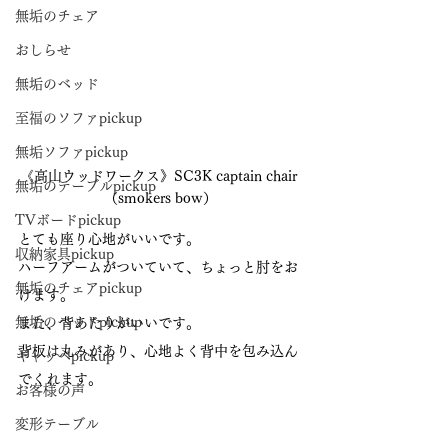
無垢のチェア
おしらせ
無垢のベッド
至福のソファpickup
無垢ソファpickup
《高山ウッドワークス》SC3K captain chair 
無垢のテーブルpickup
（smokers bow）
TVボードpickup
とても座り心地がいいです。
収納家具pickup
ハーフアームがついていて、ちょっと肘をお
無垢のチェアpickup
けます。
無垢のベッドpickup
また、背あたりがいいです。
背板は丸みがあり、心地よく背中を包み込ん
ギャッベpickup
でくれます。
お客様の声
変形テーブル