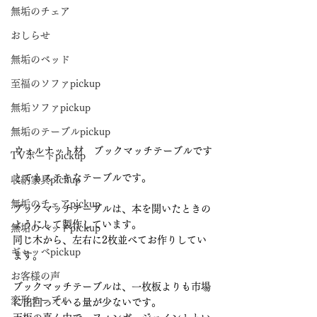
無垢のチェア
おしらせ
無垢のベッド
至福のソファpickup
無垢ソファpickup
無垢のテーブルpickup
ウォルナット材　ブックマッチテーブルです
TVボードpickup
とてもステキなテーブルです。
収納家具pickup
無垢のチェアpickup
ブックマッチテーブルは、本を開いたときの
ようにして製作しています。
無垢のベッドpickup
同じ木から、左右に2枚並べてお作りしてい
ギャッベpickup
ます。
お客様の声
ブックマッチテーブルは、一枚板よりも市場
変形テーブル
に出回っている量が少ないです。