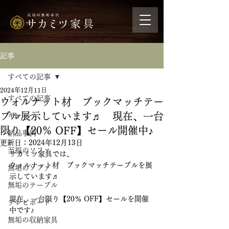
記事
すべての記事
2024年12月11日
すべての記事
ウォルナット材 ブックマッチテー
ブル展示しています♬ 現在、一台
ギャッベ
限り【20％ OFF】セール開催中♪
納品事例
更新日：
2024年12月13日
至福のソファ
サカミツ家具では、
ウォルナット材　ブックマッチテーブルを展
無垢のソファ
示しています♬　
無垢のテーブル
現在、一台限り【20％ OFF】セールを開催
テレビボード
中です♪
無垢の収納家具