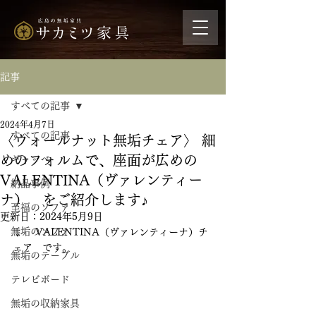
記事
すべての記事
2024年4月7日
すべての記事
〈ウォールナット無垢チェア〉 細
めのフォルムで、座面が広めの
ギャッベ
VALENTINA（ヴァレンティー
納品事例
ナ） をご紹介します♪
至福のソファ
更新日：
2024年5月9日
無垢のソファ
↓　 VALENTINA（ヴァレンティーナ）チ
ェア　です。
無垢のテーブル
テレビボード
無垢の収納家具