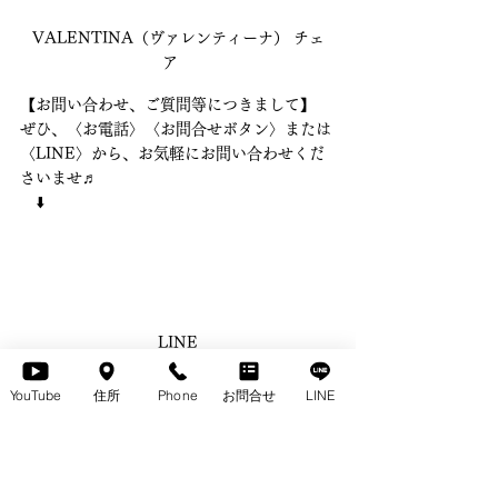
VALENTINA（ヴァレンティーナ） チェ
ア　
【お問い合わせ、ご質問等につきまして】 
ぜひ、〈お電話〉〈お問合せボタン〉または
〈LINE〉から、お気軽にお問い合わせくだ
さいませ♬ 　
　⬇️ 
LINE
#〈ウォールナット無垢チェア〉 細めのフォ
YouTube
住所
Phone
お問合せ
LINE
ルムで、座面が広めのVALENTINA（ヴァ
レンティーナ）　をご紹介します♪
VALENTINA
無垢のチェアpickup