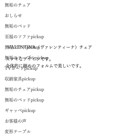
無垢のチェア
おしらせ
無垢のベッド
至福のソファpickup
VALENTINA（ヴァレンティーナ）チェア
無垢ソファpickup
無垢のテーブルpickup
ステキなデザインです。
全体的に細めのフォルムで美しいです。
TVボードpickup
収納家具pickup
無垢のチェアpickup
無垢のベッドpickup
ギャッベpickup
お客様の声
変形テーブル