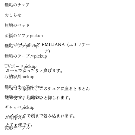
無垢のチェア
おしらせ
無垢のベッド
至福のソファpickup
パーソナルチェア EMILIANA（エミリアー
無垢ソファpickup
ナ）
無垢のテーブルpickup
TVボードpickup
お一人でゆったりと寛げます。
収納家具pickup
無垢のチェアpickup
サカミツ家具で、このチェアに座るとほとん
無垢のベッドpickup
どの方が、心地いいと仰られます。
ギャッベpickup
ハイバックで頭まで包み込まれます。
お客様の声
とても楽です。
変形テーブル