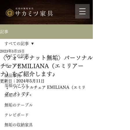
記事
すべての記事
2023年3月15日
すべての記事
〈ウォールナット無垢〉パーソナル
チェアEMILIANA（エミリアー
ギャッベ
ナ）をご紹介します♪
納品事例
更新日：
2024年5月11日
至福のソファ
↓　パーソナルチェア EMILIANA（エミリ
アーナ）です。
無垢のソファ
無垢のテーブル
テレビボード
無垢の収納家具