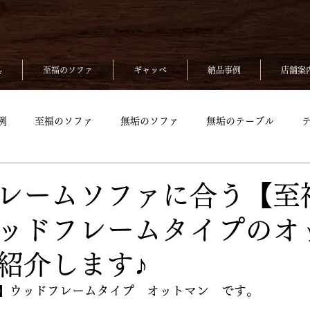
具
至福のソファ
ギャッベ
納品事例
店舗案
例
至福のソファ
無垢のソファ
無垢のテーブル
無垢のベッド
至福のソファpickup
無垢ソファpickup
レームソファに合う【至
ッドフレームタイプのオ
up
無垢のチェアpickup
無垢のベッドpickup
ギャッベp
紹介します♪
kup
】ウッドフレームタイプ　オットマン　です。