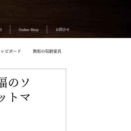
内
Online Shop
お問合せ
テレビボード
無垢の収納家具
無垢のテーブルpickup
福のソ
ットマ
ickup
お客様の声