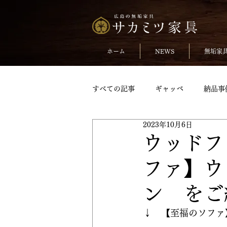
ホーム
NEWS
無垢家
すべての記事
ギャッベ
納品事
2023年10月6日
無垢のチェア
おしらせ
ウッドフ
ファ】ウ
TVボードpickup
収納家具pick
ン をご
変形テーブル
変形テーブルpic
↓　【至福のソファ