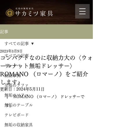
記事
すべての記事
2023年3月9日
すべての記事
コンパクトなのに収納力大の〈ウォ
ールナット無垢ドレッサー〉
ギャッベ
ROMANO （ロマーノ）をご紹介
納品事例
します♪
至福のソファ
更新日：
2024年5月11日
無垢のソファ
↓　ROMANO （ロマーノ） ドレッサーで
無垢のテーブル
す。
テレビボード
無垢の収納家具