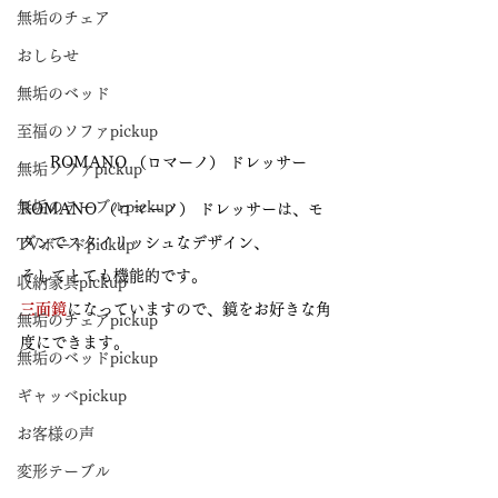
無垢のチェア
おしらせ
無垢のベッド
至福のソファpickup
ROMANO （ロマーノ） ドレッサー
無垢ソファpickup
無垢のテーブルpickup
ROMANO （ロマーノ） ドレッサーは、モ
ダンでスタイリッシュなデザイン、
TVボードpickup
そしてとても機能的です。
収納家具pickup
三面鏡
になっていますので、鏡をお好きな角
無垢のチェアpickup
度にできます。
無垢のベッドpickup
ギャッベpickup
お客様の声
変形テーブル