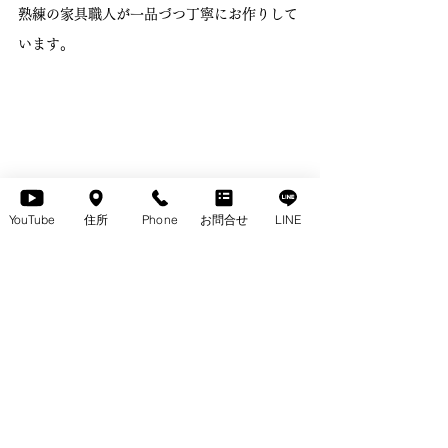
熟練の家具職人が一品づつ丁寧にお作りして
います。
YouTube
住所
Phone
お問合せ
LINE
ROMANO （ロマーノ） ドレッサー
末永く心地よくお使いいただけます。
《YouTube》でご紹介しています。
ぜひご覧くださいませ　↓