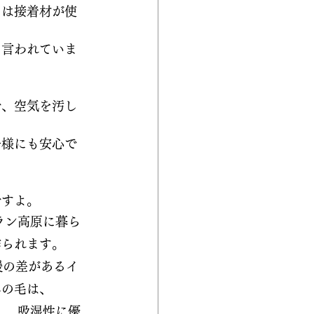
トは接着材が使
と言われていま
で、空気を汚し
子様にも安心で
ですよ。
ラン高原に暮ら
られます。 
暖の差があるイ
羊の毛は、
、 吸湿性に優