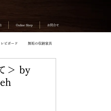
内
Online Shop
お問合せ
テレビボード
無垢の収納家具
無垢のテーブルpickup
＞ by
eh
ickup
お客様の声