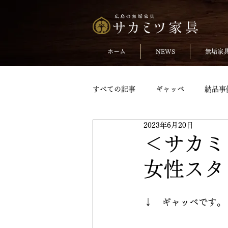
ホーム
NEWS
無垢家
すべての記事
ギャッベ
納品事
2023年6月20日
無垢のチェア
おしらせ
＜サカミ
女性スタッ
TVボードpickup
収納家具pick
↓　ギャッベです。
変形テーブル
変形テーブルpic