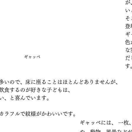
が
い
そ
登
ギ
色
な
ギャッベ
だ
す
多いので、床に座ることはほとんどありませんが、
飲食するのが好きな子どもは、
い、と喜んでいます。
カラフルで紋様がかわいいです。
ギャッベには、 一枚