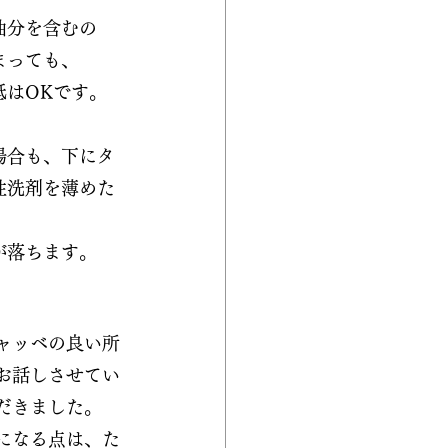
油分を含むの
まっても、
抵はOKです。
場合も、下にタ
性洗剤を薄めた
が落ちます。
ャッベの良い所
お話しさせてい
だきました。
になる点は、た