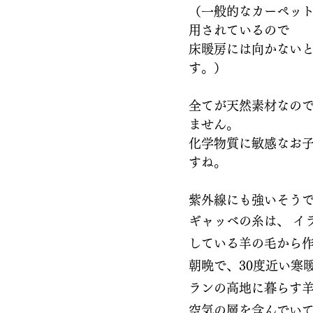
（一般的なカーペッ
用されているので
床暖房には向かない
す。）
全てが天然素材なの
ません。
化学物質に敏感なお
すね。
紫外線にも強いそう
ギャッベの糸は、 イ
している羊の毛から作
朝晩で、30度近い寒
ランの高地に暮らす
空気の層を含んでいて