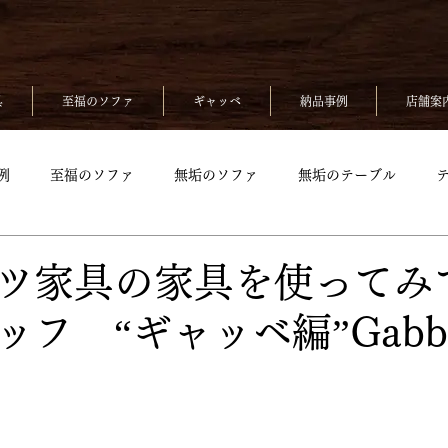
具
至福のソファ
ギャッベ
納品事例
店舗案
例
至福のソファ
無垢のソファ
無垢のテーブル
無垢のベッド
至福のソファpickup
無垢ソファpickup
ツ家具の家具を使ってみて
フ “ギャッベ編”Gabb
up
無垢のチェアpickup
無垢のベッドpickup
ギャッベp
kup