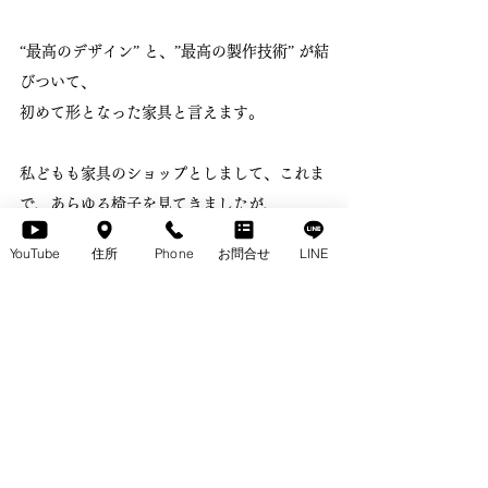
“最高のデザイン” と、”最高の製作技術” が結
びついて、
初めて形となった家具と言えます。
私どもも家具のショップとしまして、これま
で、あらゆる椅子を見てきましたが、
これほど、完成度の高い椅子は、ありませ
YouTube
住所
Phone
お問合せ
LINE
ん。
世界的には、北欧諸国などに、名作と言われ
る椅子があります。
CRISTINA （クリスティーナ）は、
日本発で、それらに匹敵するくらいの、
名作チェアになっていけるとの予感がありま
す。