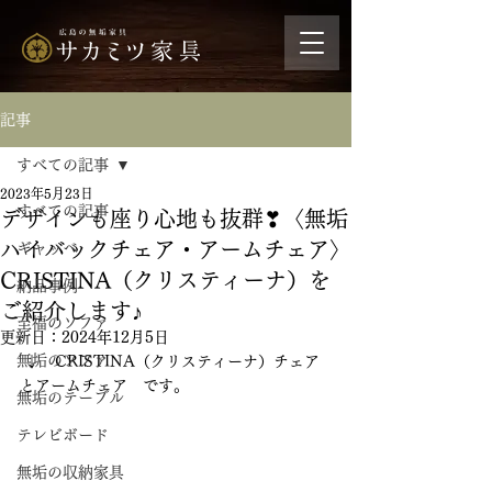
記事
すべての記事
2023年5月23日
すべての記事
デザインも座り心地も抜群❣〈無垢
ハイバックチェア・アームチェア〉
ギャッベ
CRISTINA（クリスティーナ）を
納品事例
ご紹介します♪
至福のソファ
更新日：
2024年12月5日
無垢のソファ
 ↓　CRISTINA（クリスティーナ）チェア
とアームチェア　です。
無垢のテーブル
テレビボード
無垢の収納家具