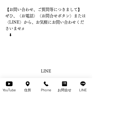
【お問い合わせ、ご質問等につきまして】 
ぜひ、〈お電話〉〈お問合せボタン〉または
〈LINE〉から、お気軽にお問い合わせくだ
さいませ♬ 　
　⬇️ 
LINE
#国産
・ハイグレード・上質な〈ウォールナ
ット無垢テーブル〉ROSETTAⅡ（ロゼッタ
YouTube
住所
Phone
お問合せ
LINE
Ⅱ）をご紹介します♪
ROSETTAⅡ
無垢のテーブルpickup
すべて表示
最新記事