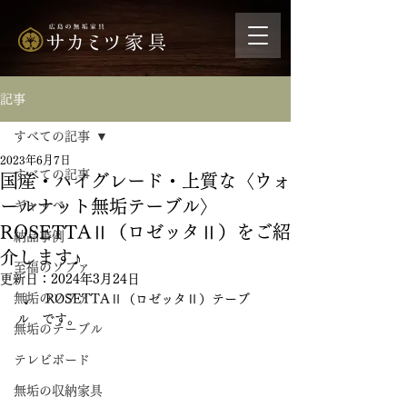
記事
すべての記事
2023年6月7日
すべての記事
国産・ハイグレード・上質な〈ウォ
ールナット無垢テーブル〉
ギャッベ
ROSETTAⅡ（ロゼッタⅡ）をご紹
納品事例
介します♪
至福のソファ
更新日：
2024年3月24日
無垢のソファ
 ↓　ROSETTAⅡ（ロゼッタⅡ）テーブ
ル　です。
無垢のテーブル
テレビボード
無垢の収納家具