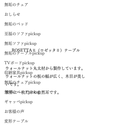
無垢のチェア
おしらせ
無垢のベッド
至福のソファpickup
無垢ソファpickup
ROSETTAⅡ（ロゼッタⅡ）テーブル
無垢のテーブルpickup
TVボードpickup
ウォールナット丸太材から製作しています。
収納家具pickup
ウォールナットの板の幅が広く、木目が美し
無垢のチェアpickup
いです。
無垢のベッドpickup
世界に一枚だけの自然耳です。
ギャッベpickup
お客様の声
変形テーブル