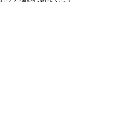
ォルナット無垢材で製作しています。