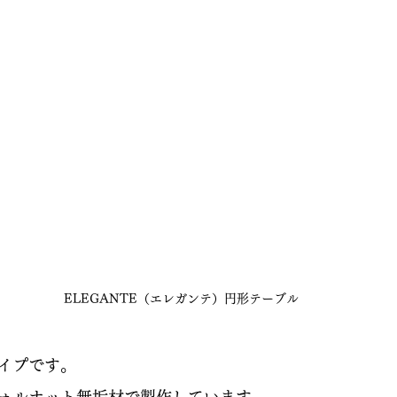
ELEGANTE（エレガンテ）円形テーブル
イプです。