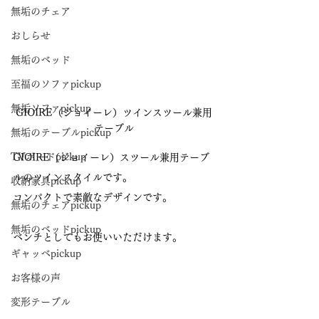
無垢のチェア
おしらせ
無垢のベッド
至福のソファpickup
無垢ソファpickup
GIOIRE（ジョイーレ）ツインスツール兼用
テーブル
無垢のテーブルpickup
TVボードpickup
GIOIRE（ジョイーレ）スツール兼用テーブ
ルのツインスタイルです。
収納家具pickup
コンパクトで素敵なデザインです。
無垢のチェアpickup
無垢のベッドpickup
ベンチとしてもお使いいただけます。
ギャッベpickup
お客様の声
変形テーブル