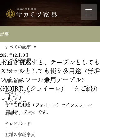
記事
すべての記事
2023年12月10日
すべての記事
座面を裏返すと、テーブルとしても
スツールとしても使え多用途〈無垢
ギャッベ
ツインスツール兼用テーブル〉
納品事例
GIOIRE（ジョイーレ） をご紹介
至福のソファ
します♪
無垢のソファ
↓　GIOIRE（ジョイーレ）ツインスツール
兼用テーブル 　です。
無垢のテーブル
テレビボード
無垢の収納家具