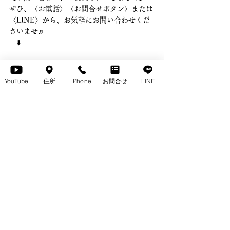
ぜひ、〈お電話〉〈お問合せボタン〉または
〈LINE〉から、お気軽にお問い合わせくだ
さいませ♬ 　
　⬇️ 
YouTube
住所
Phone
お問合せ
LINE
LINE
#引出しが便利な
〈ウォールナット無垢リビ
ングテーブル〉 BERTA（ベルタ）をご紹介
します♪
BERTA
無垢のテーブルpickup
すべて表示
最新記事