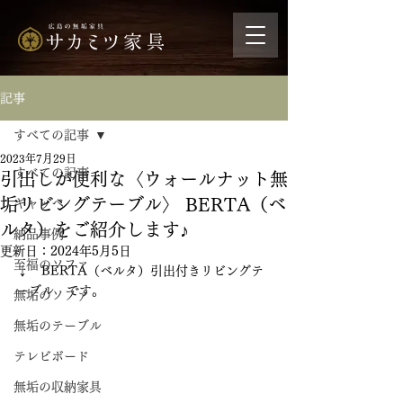
記事
すべての記事
2023年7月29日
すべての記事
引出しが便利な〈ウォールナット無
垢リビングテーブル〉 BERTA（ベ
ギャッベ
ルタ）をご紹介します♪
納品事例
更新日：
2024年5月5日
至福のソファ
↓　BERTA（ベルタ）引出付きリビングテ
ーブル　です。
無垢のソファ
無垢のテーブル
テレビボード
無垢の収納家具