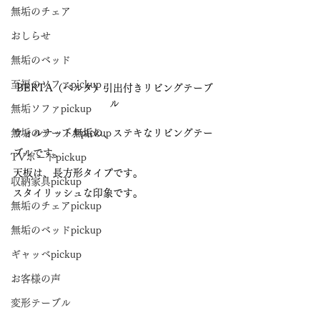
無垢のチェア
おしらせ
無垢のベッド
至福のソファpickup
BERTA（ベルタ）引出付きリビングテーブ
ル
無垢ソファpickup
無垢のテーブルpickup
ウォルナット無垢の、ステキなリビングテー
ブルです。
TVボードpickup
天板は、長方形タイプです。
収納家具pickup
スタイリッシュな印象です。
無垢のチェアpickup
無垢のベッドpickup
ギャッベpickup
お客様の声
変形テーブル