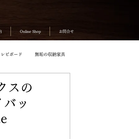
内
Online Shop
お問合せ
テレビボード
無垢の収納家具
無垢のテーブルpickup
クスの
イバッ
ickup
お客様の声
e