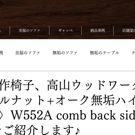
具
至福のソファ
ギャッベ
納品事例
店舗案
例
至福のソファ
無垢のソファ
無垢のテーブル
無垢のベッド
至福のソファpickup
無垢ソファpickup
作椅子、高山ウッドワー
ルナット+オーク無垢ハ
up
無垢のチェアpickup
無垢のベッドpickup
ギャッベp
552A comb back sid
kup
 をご紹介します♪