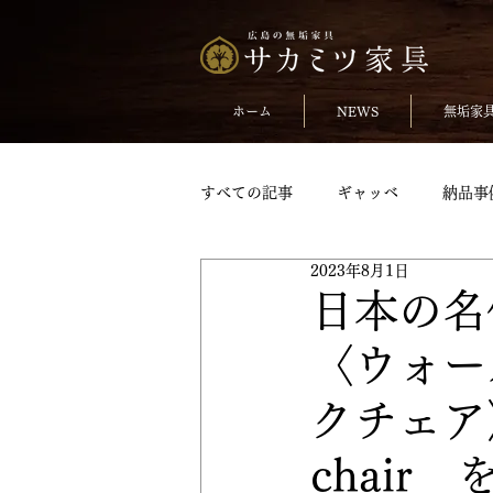
ホーム
NEWS
無垢家
すべての記事
ギャッベ
納品事
2023年8月1日
無垢のチェア
おしらせ
日本の名
〈ウォー
TVボードpickup
収納家具pick
クチェア〉W
変形テーブル
変形テーブルpic
chair