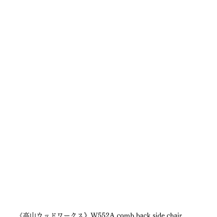
《高山ウッドワークス》W552A comb back side chair