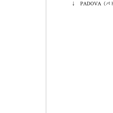
↓　PADOVA（