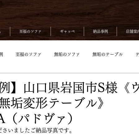
具
至福のソファ
ギャッベ
納品事例
店舗案
例
至福のソファ
無垢のソファ
無垢のテーブル
無垢のベッド
至福のソファpickup
無垢ソファpickup
例】山口県岩国市S様《
無垢変形テーブル》
up
無垢のチェアpickup
無垢のベッドpickup
ギャッベp
VA（パドヴァ）
kup
ださいましたご納品写真です。