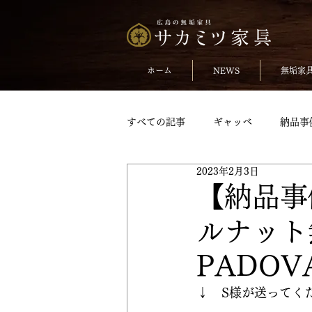
ホーム
NEWS
無垢家
すべての記事
ギャッベ
納品事
2023年2月3日
無垢のチェア
おしらせ
【納品事
ルナット
TVボードpickup
収納家具pick
PADO
変形テーブル
変形テーブルpic
↓　S様が送ってく