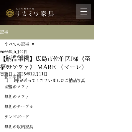
記事
すべての記事
2022年10月22日
すべての記事
【納品事例】広島市佐伯区I様《至
福のソファ》 MARE （マーレ）
ギャッベ
更新日：
2025年12月11日
納品事例
↓　I様が送ってくださいましたご納品写真
至福のソファ
です。
無垢のソファ
無垢のテーブル
テレビボード
無垢の収納家具