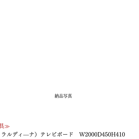
納品写真
具≫　　
ェラルディ―ナ）テレビボード　W2000D450H410