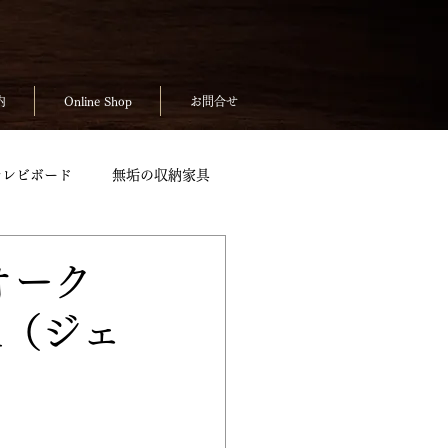
内
Online Shop
お問合せ
テレビボード
無垢の収納家具
無垢のテーブルpickup
オーク
A（ジェ
ickup
お客様の声