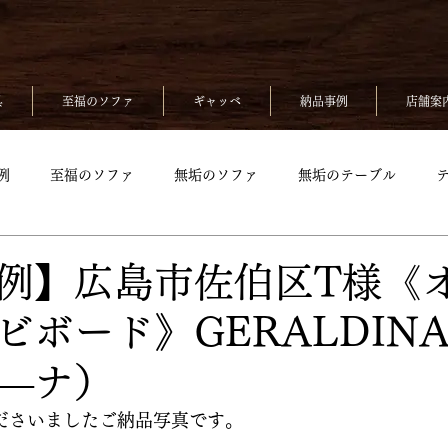
具
至福のソファ
ギャッベ
納品事例
店舗案
例
至福のソファ
無垢のソファ
無垢のテーブル
無垢のベッド
至福のソファpickup
無垢ソファpickup
例】広島市佐伯区T様《
ビボード》GERALDIN
up
無垢のチェアpickup
無垢のベッドpickup
ギャッベp
―ナ）
kup
ださいましたご納品写真です。