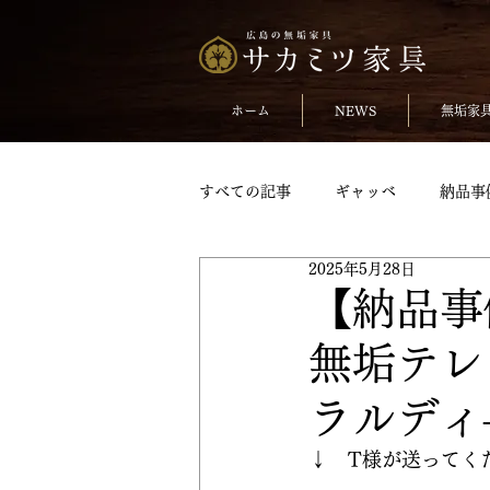
ホーム
NEWS
無垢家
すべての記事
ギャッベ
納品事
2025年5月28日
無垢のチェア
おしらせ
【納品事
無垢テレ
TVボードpickup
収納家具pick
ラルディ
変形テーブル
変形テーブルpic
↓　T様が送ってく