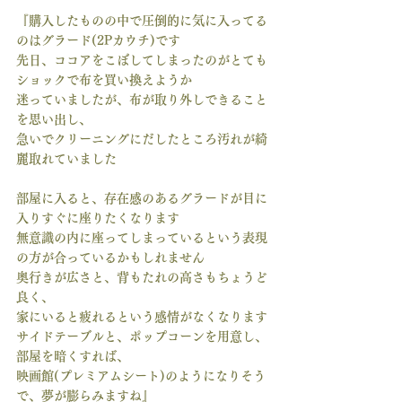
『購入したものの中で圧倒的に気に入ってる
のはグラード(2Pカウチ)です
先日、ココアをこぼしてしまったのがとても
ショックで布を買い換えようか
迷っていましたが、布が取り外しできること
を思い出し、
急いでクリーニングにだしたところ汚れが綺
麗取れていました
部屋に入ると、存在感のあるグラードが目に
入りすぐに座りたくなります
無意識の内に座ってしまっているという表現
の方が合っているかもしれません
奥行きが広さと、背もたれの高さもちょうど
良く、
家にいると疲れるという感情がなくなります
サイドテーブルと、ポップコーンを用意し、
部屋を暗くすれば、
映画館(プレミアムシート)のようになりそう
で、夢が膨らみますね』