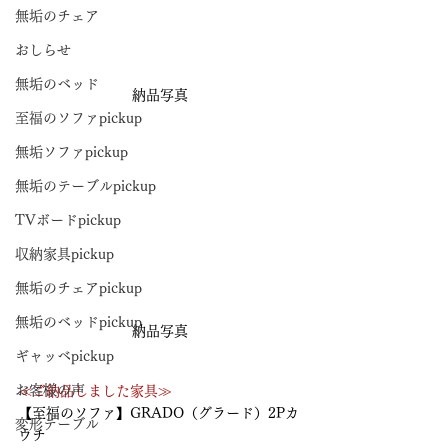
無垢のチェア
おしらせ
無垢のベッド
納品写真
至福のソファpickup
無垢ソファpickup
無垢のテーブルpickup
TVボードpickup
収納家具pickup
無垢のチェアpickup
無垢のベッドpickup
納品写真
ギャッベpickup
お客様の声
≪ご納品しました家具≫
【至福のソファ】GRADO（グラード）2Pカ
変形テーブル
ウチ　