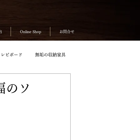
内
Online Shop
お問合せ
テレビボード
無垢の収納家具
無垢のテーブルpickup
福のソ
ickup
お客様の声