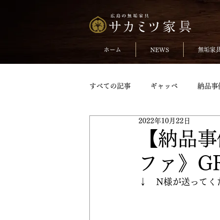
ホーム
NEWS
無垢家
すべての記事
ギャッベ
納品事
2022年10月22日
無垢のチェア
おしらせ
【納品事
ファ》G
TVボードpickup
収納家具pick
↓　N様が送ってく
変形テーブル
変形テーブルpic