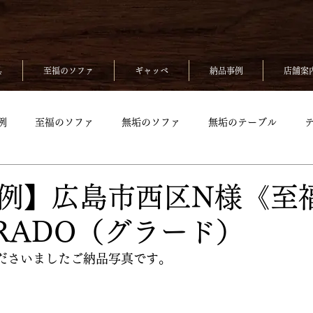
具
至福のソファ
ギャッベ
納品事例
店舗案
例
至福のソファ
無垢のソファ
無垢のテーブル
無垢のベッド
至福のソファpickup
無垢ソファpickup
例】広島市西区N様《至
RADO（グラード）
up
無垢のチェアpickup
無垢のベッドpickup
ギャッベp
ださいましたご納品写真です。
kup