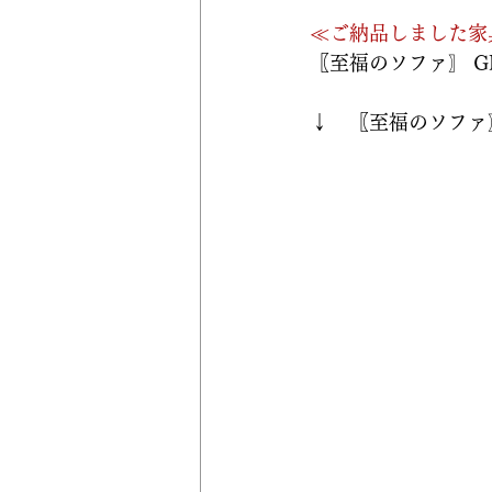
≪ご納品しました家
〖至福のソファ〗 GR
↓　〖至福のソファ