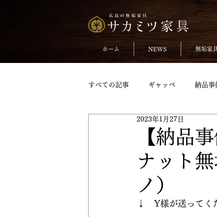
ホーム
NEWS
無垢家
すべての記事
ギャッベ
納品事
2023年1月27日
無垢のチェア
おしらせ
【納品事
ナット無
TVボードpickup
収納家具pick
ノ）
変形テーブル
変形テーブルpic
↓　Y様が送ってく