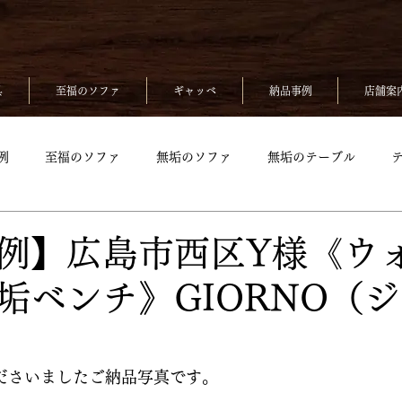
具
至福のソファ
ギャッベ
納品事例
店舗案
例
至福のソファ
無垢のソファ
無垢のテーブル
無垢のベッド
至福のソファpickup
無垢ソファpickup
例】広島市西区Y様《ウ
垢ベンチ》GIORNO（
up
無垢のチェアpickup
無垢のベッドpickup
ギャッベp
kup
ださいましたご納品写真です。