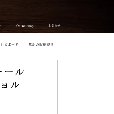
内
Online Shop
お問合せ
テレビボード
無垢の収納家具
無垢のテーブルpickup
ォール
ジョル
ickup
お客様の声