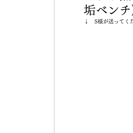
垢ベンチ
↓　S様が送ってく