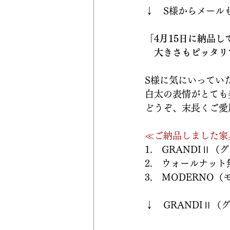
↓　S様からメール
「4月15日に納品し
　大きさもピッタリ
S様に気にいってい
白太の表情がとても
どうぞ、末長くご愛
≪ご納品しました家
1.　GRANDIⅡ（
2.　ウォールナッ
3.　MODERNO（
↓　GRANDIⅡ