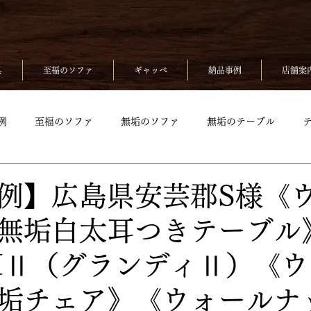
具
至福のソファ
ギャッベ
納品事例
店舗案
例
至福のソファ
無垢のソファ
無垢のテーブル
無垢のベッド
至福のソファpickup
無垢ソファpickup
例】広島県安芸郡S様《
無垢白太耳つきテーブル
up
無垢のチェアpickup
無垢のベッドpickup
ギャッベp
DIⅡ（グランディⅡ）《
kup
垢チェア》《ウォールナ