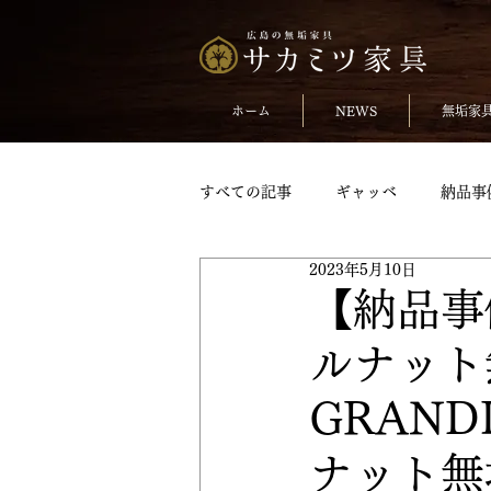
ホーム
NEWS
無垢家
すべての記事
ギャッベ
納品事
2023年5月10日
無垢のチェア
おしらせ
【納品事
ルナット
TVボードpickup
収納家具pick
GRAN
変形テーブル
変形テーブルpic
ナット無