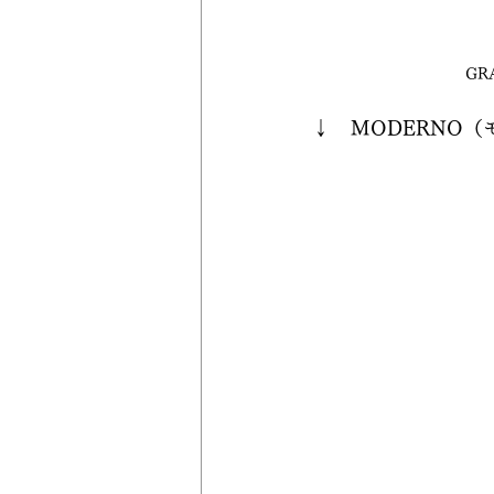
GR
↓　MODERNO