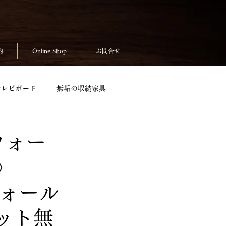
内
Online Shop
お問合せ
テレビボード
無垢の収納家具
無垢のテーブルpickup
ウォー
》
ickup
お客様の声
ウォール
ット無