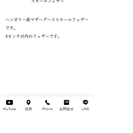
スモールフェザー
ハンガリー産マザーグーススモールフェザー
です。
4センチ以内のフェザーです。
YouTube
住所
Phone
お問合せ
LINE
【至福のソファ】座面クッション内部
【至福のソファ】の座面クッションの内部で