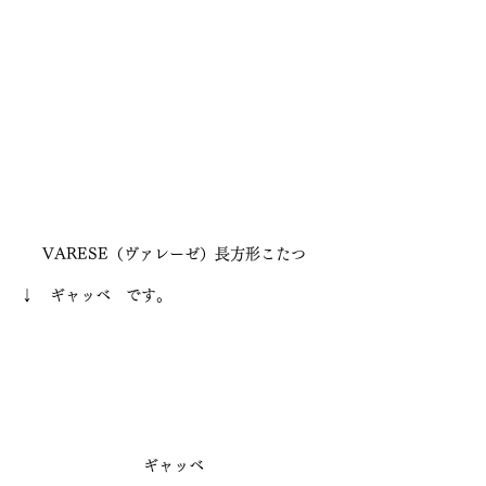
VARESE（ヴァレーゼ）長方形こたつ
↓　ギャッベ　です。
ギャッベ