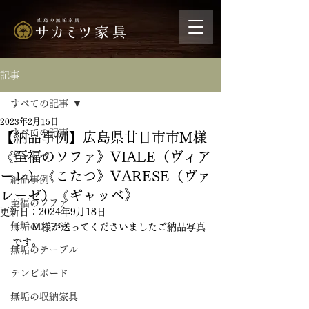
記事
すべての記事
2023年2月15日
すべての記事
【納品事例】広島県廿日市市M様
《至福のソファ》VIALE（ヴィア
ギャッベ
ーレ）《こたつ》VARESE（ヴァ
納品事例
レーゼ）《ギャッベ》
至福のソファ
更新日：
2024年9月18日
無垢のソファ
↓　M様が送ってくださいましたご納品写真
です。
無垢のテーブル
テレビボード
無垢の収納家具