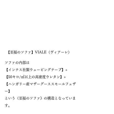
【至福のソファ】VIALE（ヴィアーレ）　
ソファの内部は
【インテス社製ウェービングテープ】+
【50キロ/㎥以上の高密度ウレタン】+
【ハンガリー産マザーグーススモールフェザ
ー】
という《至福のソファ》の構造となっていま
す。