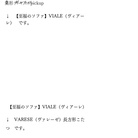
3. 　ギャッベ
変形テーブルpickup
↓　【至福のソファ】VIALE（ヴィアー
レ）　です。
【至福のソファ】VIALE（ヴィアーレ）　
↓　VARESE（ヴァレーゼ）長方形こた
つ　です。