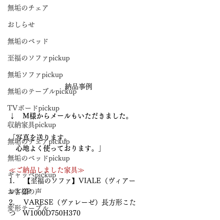
無垢のチェア
おしらせ
無垢のベッド
至福のソファpickup
無垢ソファpickup
納品事例
無垢のテーブルpickup
TVボードpickup
↓　M様からメールもいただきました。
収納家具pickup
「写真を送ります。
無垢のチェアpickup
　心地よく使っております。」
無垢のベッドpickup
≪ご納品しました家具≫
ギャッベpickup
1. 　【至福のソファ】VIALE（ヴィアー
お客様の声
レ）2P
2. 　VARESE（ヴァレーゼ）長方形こた
変形テーブル
つ　W1000D750H370