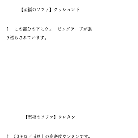
【至福のソファ】クッション下
↑　この部分の下にウェービングテープが張
り巡らされています。
【至福のソファ】ウレタン
↑　50キロ／㎥以上の高密度ウレタンです。