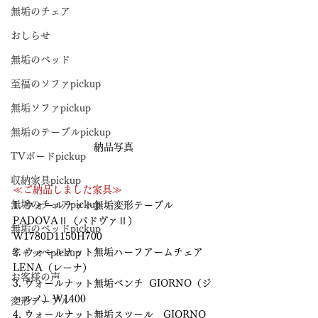
無垢のチェア
おしらせ
無垢のベッド
至福のソファpickup
無垢ソファpickup
無垢のテーブルpickup
納品写真
TVボードpickup
収納家具pickup
≪ご納品しました家具≫
無垢のチェアpickup
1. ウォールナット無垢変形テーブル　
PADOVAⅡ（パドヴァⅡ） 
無垢のベッドpickup
W1780D1150H700　
2. ウォールナット無垢ハーフアームチェア　
ギャッベpickup
LENA（レーナ）
お客様の声
3. ウォールナット無垢ベンチ  GIORNO（ジ
ョルノ）W1400　
変形テーブル
4. ウォールナット無垢スツール　GIORNO 