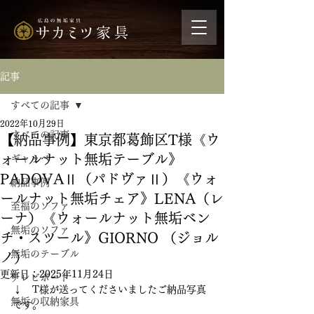
記事
すべての記事
2022年10月29日
すべての記事
【納品事例】東京都葛飾区T様《ウ
ォールナット無垢テーブル》
ギャッベ
PADOVAⅡ（パドヴァⅡ）《ウォ
納品事例
ールナット無垢チェア》LENA（レ
至福のソファ
ーナ）《ウォールナット無垢ベン
無垢のソファ
チ・スツール》GIORNO （ジョル
無垢のテーブル
ノ）
更新日：
2025年11月24日
テレビボード
↓　T様が送ってくださいましたご納品写真
無垢の収納家具
です。