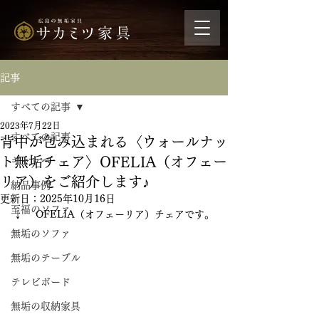
記事
すべての記事
2023年7月22日
すべての記事
背中が包み込まれる〈ウォールナッ
ト無垢チェア〉OFELIA（オフェー
ギャッベ
リア）をご紹介します♪
納品事例
更新日：
2025年10月16日
至福のソファ
↓　 OFELIA（オフェーリア）チェアです。
無垢のソファ
無垢のテーブル
テレビボード
無垢の収納家具