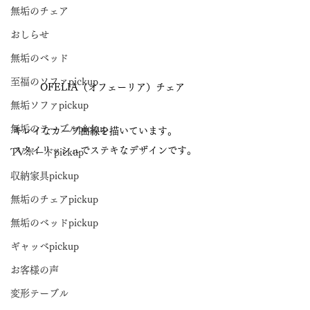
無垢のチェア
おしらせ
無垢のベッド
至福のソファpickup
 OFELIA（オフェーリア）チェア
無垢ソファpickup
無垢のテーブルpickup
キレイなカーブ曲線を描いています。
スタイリッシュでステキなデザインです。
TVボードpickup
収納家具pickup
無垢のチェアpickup
無垢のベッドpickup
ギャッベpickup
お客様の声
変形テーブル