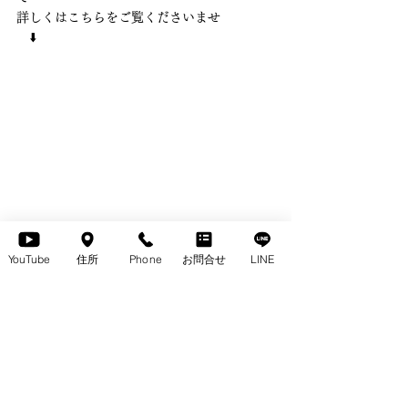
詳しくはこちらをご覧くださいませ
　⬇️
YouTube
住所
Phone
お問合せ
LINE
 OFELIA（オフェーリア）チェア
【お問い合わせ、ご質問等につきまして】 
ぜひ、〈お電話〉〈お問合せボタン〉または
〈LINE〉から、お気軽にお問い合わせくだ
さいませ♬ 　
　⬇️ 