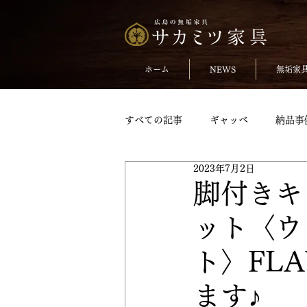
ホーム
NEWS
無垢家
すべての記事
ギャッベ
納品事
2023年7月2日
無垢のチェア
おしらせ
脚付きキ
ット〈ウ
TVボードpickup
収納家具pick
ト〉FL
変形テーブル
変形テーブルpic
ます♪