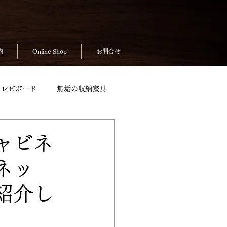
内
Online Shop
お問合せ
テレビボード
無垢の収納家具
無垢のテーブルpickup
ャビネ
ネッ
ickup
お客様の声
紹介し