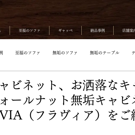
具
至福のソファ
ギャッベ
納品事例
店舗案
例
至福のソファ
無垢のソファ
無垢のテーブル
無垢のベッド
至福のソファpickup
無垢ソファpickup
ャビネット、お洒落なキ
ォールナット無垢キャビ
up
無垢のチェアpickup
無垢のベッドpickup
ギャッベp
AVIA（フラヴィア）をご
kup