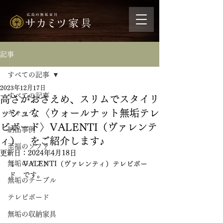
記事
すべての記事
2023年12月17日
すべての記事
高さがおさえめ、スリムでスタイリ
ッシュな〈ウォールナット無垢テレ
ギャッベ
ビボード〉VALENTI（ヴァレンテ
納品事例
ィ） をご紹介します♪
至福のソファ
更新日：
2024年4月18日
無垢のソファ
↓　VALENTI（ヴァレンティ）テレビボー
ド　です。
無垢のテーブル
テレビボード
無垢の収納家具