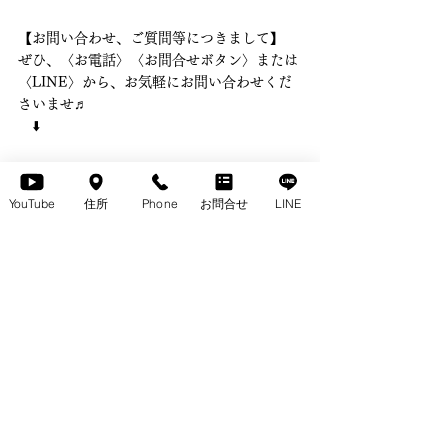
【お問い合わせ、ご質問等につきまして】 
ぜひ、〈お電話〉〈お問合せボタン〉または
〈LINE〉から、お気軽にお問い合わせくだ
さいませ♬ 　
　⬇️ 
YouTube
住所
Phone
お問合せ
LINE
LINE
#高さがおさえめ
、スリムでスタイリッシュ
な〈ウォールナット無垢テレビボード〉
VALENTI（ヴァレンティ）　をご紹介しま
す♪
VALENTI
TVボードpickup