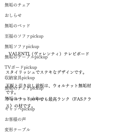
無垢のチェア
おしらせ
無垢のベッド
至福のソファpickup
無垢ソファpickup
VALENTI（ヴァレンティ）テレビボード
無垢のテーブルpickup
TVボードpickup
スタイリッシュでステキなデザインです。
収納家具pickup
天板と引き出し前板は、ウォルナット無垢材
無垢のチェアpickup
です。
無垢のベッドpickup
ウォルナットの中でも最高ランク《FASクラ
ス》の材です。
ギャッベpickup
お客様の声
変形テーブル