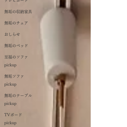
テレビボード
無垢の収納家具
無垢のチェア
おしらせ
無垢のベッド
至福のソファ
pickup
無垢ソファ
pickup
無垢のテーブル
pickup
TVボード
pickup