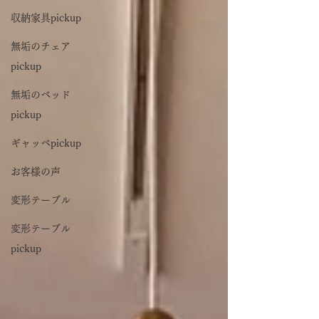
収納家具pickup
無垢のチェア
pickup
無垢のベッド
pickup
ギャッベpickup
お客様の声
変形テーブル
変形テーブル
pickup