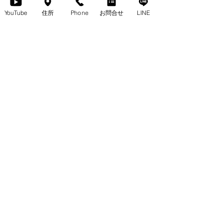
背面、脚などに上質なウォルナット無垢材を
YouTube
住所
Phone
お問合せ
LINE
使用しています。
日本国内の優れた工房で一台づつ丁寧にオー
ダーメイドしています。
PALERMO（パレルモ）ソファベンチ
末永く心地よくお使いいただけます。