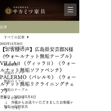
記事
すべての記事
2022年12月28日
すべての記事
【お客様の声】広島県安芸郡N様
《ウォールナット無垢テーブル》
ギャッベ
VILLAⅡ（ヴィッラⅡ）《ウォー
納品事例
ルナット無垢ソファベンチ》
至福のソファ
PALERMO（パレルモ）《ウォー
無垢のソファ
ルナット無垢リクライニングチェ
無垢のテーブル
ア》
更新日：
2024年5月4日
テレビボード
↓　N様からお送りいただきましたお客様レ
無垢の収納家具
ターです。