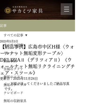
記事
すべての記事
2023年5月3日
すべての記事
【納品事例】広島市中区H様〈ウォ
ールナット無垢変形テーブル〉
ギャッベ
DELIZIAⅡ（デリツィアⅡ）《ウ
納品事例
ォールナット無垢リクライニングチ
至福のソファ
ェア・スツール》
無垢のソファ
更新日：
2025年11月24日
↓　H様が送ってくださいましたご納品写真
無垢のテーブル
です。
テレビボード
無垢の収納家具