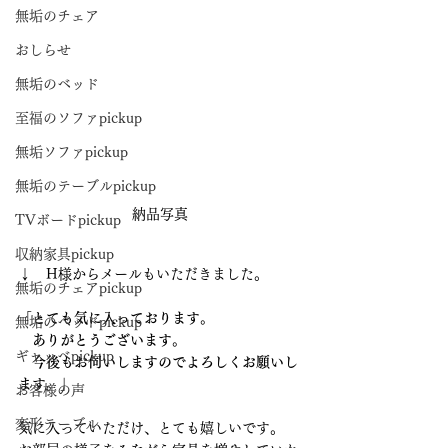
無垢のチェア
おしらせ
無垢のベッド
至福のソファpickup
無垢ソファpickup
無垢のテーブルpickup
納品写真
TVボードpickup
収納家具pickup
↓　H様からメールもいただきました。
無垢のチェアpickup
「とても気に入っております。
無垢のベッドpickup
　ありがとうございます。
ギャッベpickup
　今後もお伺いしますのでよろしくお願いし
ます。」
お客様の声
変形テーブル
気に入っていただけ、とても嬉しいです。