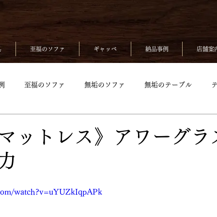
具
至福のソファ
ギャッベ
納品事例
店舗案
例
至福のソファ
無垢のソファ
無垢のテーブル
無垢のベッド
至福のソファpickup
無垢ソファpickup
マットレス》アワーグラ
力
up
無垢のチェアpickup
無垢のベッドpickup
ギャッベp
e.com/watch?v=uYUZkIqpAPk
kup