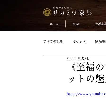
ホーム
NEWS
無垢家
すべての記事
ギャッベ
納品事
2022年10月2日
無垢のチェア
おしらせ
《至福の
ットの魅
TVボードpickup
収納家具pick
https://www.youtub
変形テーブル
変形テーブルpic