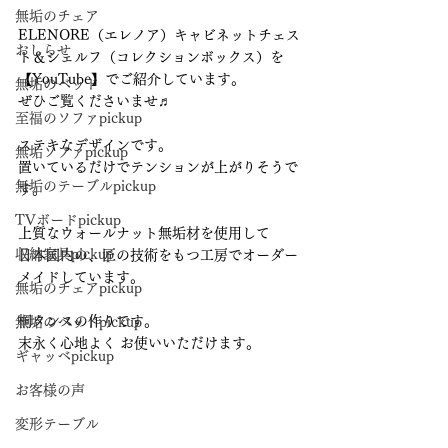
無垢のチェア
ELENORE（エレノア）キャビネットチェス
おしらせ
ト＆シェルフ（コレクションボックス）を
【YouTube】でご紹介しています。
無垢のベッド
ぜひご覧くださいませ♬
至福のソファpickup
ステキなデザインです。
無垢ソファpickup
置いているだけでテンションが上がりそうで
無垢のテーブルpickup
す。
TVボードpickup
上質なウォールナット無垢材を使用して
収納家具pickup
日本国内の、匠の技術をもつ工房でオーダー
メイドしています。
無垢のチェアpickup
桐タンスの作りです。
無垢のベッドpickup
末永く心地よく お使いいただけます。
ギャッベpickup
お客様の声
変形テーブル