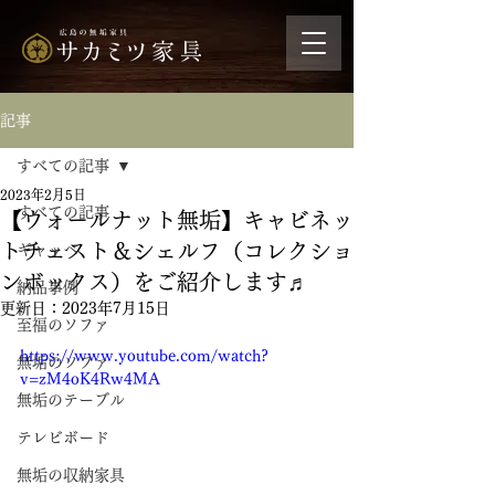
記事
すべての記事
2023年2月5日
すべての記事
【ウォールナット無垢】キャビネッ
トチェスト＆シェルフ（コレクショ
ギャッベ
ンボックス）をご紹介します♬
納品事例
更新日：
2023年7月15日
至福のソファ
https://www.youtube.com/watch?
無垢のソファ
v=zM4oK4Rw4MA
無垢のテーブル
テレビボード
無垢の収納家具