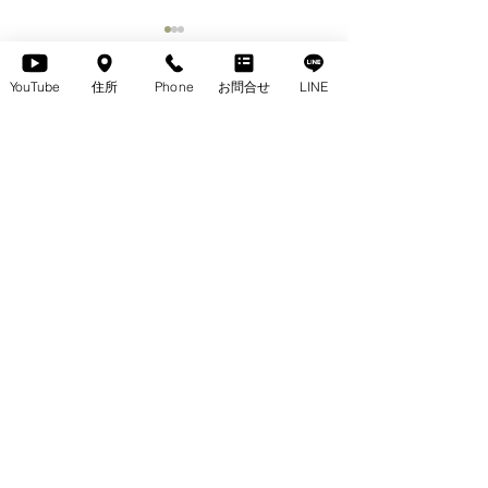
YouTube
住所
Phone
お問合せ
LINE
コメント
コメントを追加…
フルオーダーできる、無
＜無垢収納＞ウ
垢のテレビボード
ト無垢収納コレ
GERALDINA（ジェラル
〖サカミツ家具
サカミツ家具
広島県広島市西区商工センター3丁目3-18
ディーナ）
ル〗original
Tel :
082-278-7788
《サイトマップ》
・
ホーム
・
トレス ザ・ソファテーラー
・
NEWS
・
ギャッベ