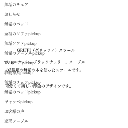
無垢のチェア
おしらせ
無垢のベッド
至福のソファpickup
無垢ソファpickup
GRIFFI（グリッフィ）スツール
無垢のテーブルpickup
ウォルナット、ブラックチェリー、メープル
TVボードpickup
の3種類の無垢の木を使ったスツールです。
収納家具pickup
無垢のチェアpickup
可愛くて楽しい印象のデザインです。
無垢のベッドpickup
ギャッベpickup
お客様の声
変形テーブル