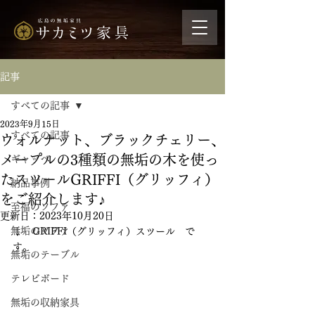
記事
すべての記事
2023年9月15日
すべての記事
ウォルナット、ブラックチェリー、
メープルの3種類の無垢の木を使っ
ギャッベ
たスツールGRIFFI（グリッフィ）
納品事例
をご紹介します♪
至福のソファ
更新日：
2023年10月20日
無垢のソファ
↓　GRIFFI（グリッフィ）スツール　で
す。
無垢のテーブル
テレビボード
無垢の収納家具