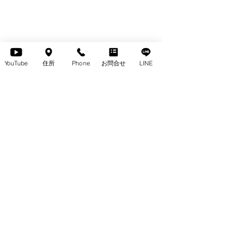
YouTube
住所
Phone
お問合せ
LINE
＜無垢収納＞ テレビボード兼サイドボード
【お問い合わせ、ご質問等につきまして】 
ぜひ、〈お電話〉〈お問合せボタン〉または
〈LINE〉から、お気軽にお問い合わせくだ
さいませ♬ 　
　⬇️ 