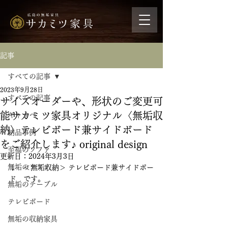
記事
すべての記事
2023年9月28日
すべての記事
サイズオーダーや、形状のご変更可
能サカミツ家具オリジナル〈無垢収
ギャッベ
納〉テレビボード兼サイドボード
納品事例
をご紹介します♪ original design
至福のソファ
更新日：
2024年3月3日
無垢のソファ
↓　＜無垢収納＞ テレビボード兼サイドボー
ド　です。
無垢のテーブル
テレビボード
無垢の収納家具