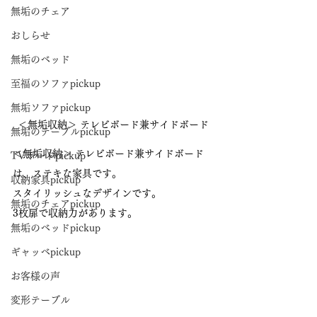
無垢のチェア
おしらせ
無垢のベッド
至福のソファpickup
無垢ソファpickup
＜無垢収納＞ テレビボード兼サイドボード
無垢のテーブルpickup
＜無垢収納＞ テレビボード兼サイドボード
TVボードpickup
は、ステキな家具です。
収納家具pickup
スタイリッシュなデザインです。
無垢のチェアpickup
3枚扉で収納力があります。
無垢のベッドpickup
ギャッベpickup
お客様の声
変形テーブル