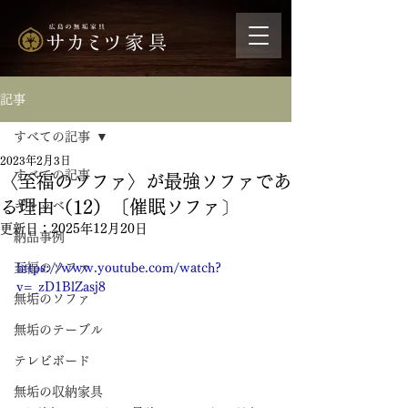
記事
すべての記事
2023年2月3日
すべての記事
〈至福のソファ〉が最強ソファであ
る理由（12）〔催眠ソファ〕
ギャッベ
更新日：
2025年12月20日
納品事例
至福のソファ
https://www.youtube.com/watch?
v=_zD1BlZasj8
無垢のソファ
無垢のテーブル
テレビボード
無垢の収納家具