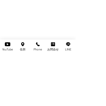
YouTube
住所
Phone
お問合せ
LINE
コメント
コメントを追加…
ジャパンディスタイルと
格違いの家具を
サカミツ家具の魅力
へ