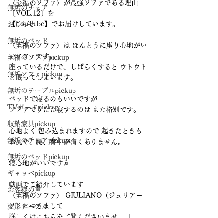
〈至福のソファ〉が最強ソファである理由
無垢のチェア
〔VOL.12〕を
【YouTube】でお届けしています。
おしらせ
無垢のベッド
〈至福のソファ〉は ほんとうに座り心地がい
いソファです。
至福のソファpickup
座っているだけで、しばらくすると ウトウト
無垢ソファpickup
と眠ってしまいます。
無垢のテーブルpickup
ベッドで寝るのもいいですが
TVボードpickup
ソファでうたた寝するのは また格別です。
収納家具pickup
心地よく 包み込まれますので 起きたときも
無垢のチェアpickup
お尻や、腰、背中が痛くありません。
無垢のベッドpickup
寝心地がいいです♬
ギャッベpickup
動画でご紹介しています
お客様の声
〈至福のソファ〉 GIULIANO（ジュリアー
ノ）につきまして
変形テーブル
詳しくはこちらをご覧くださいませ 　↓