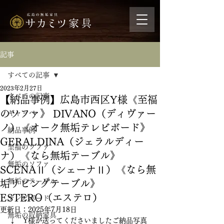
記事
すべての記事
2023年2月27日
すべての記事
【納品事例】広島市西区Y様《至福
のソファ》 DIVANO（ディヴァー
ギャッベ
ノ）《オーク無垢テレビボード》
納品事例
GERALDINA（ジェラルディー
至福のソファ
ナ）《なら無垢テーブル》
無垢のソファ
SCENAⅡ（シェーナⅡ）《なら無
無垢のテーブル
垢リビングテーブル》
ESTERO（エステロ）
テレビボード
更新日：
2025年7月18日
無垢の収納家具
↓　Y様が送ってくださいましたご納品写真