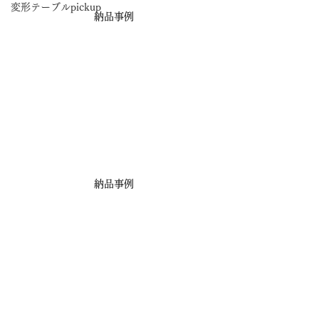
変形テーブルpickup
納品事例
納品事例