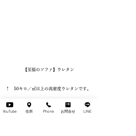
【至福のソファ】ウレタン
↑　50キロ／㎥以上の高密度ウレタンです。
一般的なソファでは、20～30キロ／㎥のウレ
YouTube
住所
Phone
お問合せ
LINE
タンが使用されているようです。
50キロ／㎥以上の高密度ウレタンを使用して
いるソファは稀有です。