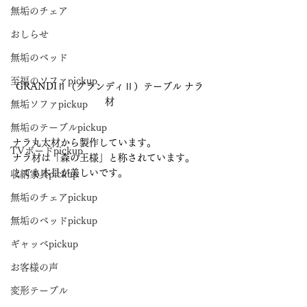
無垢のチェア
おしらせ
無垢のベッド
至福のソファpickup
GRANDIⅡ（グランディⅡ）テーブル ナラ
材
無垢ソファpickup
無垢のテーブルpickup
ナラ丸太材から製作しています。
TVボードpickup
ナラ材は「森の王様」と称されています。
とても木目が美しいです。
収納家具pickup
無垢のチェアpickup
無垢のベッドpickup
ギャッベpickup
お客様の声
変形テーブル