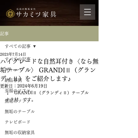
記事
すべての記事
2023年7月14日
すべての記事
ハイグレードな自然耳付き〈なら無
垢テーブル〉 GRANDIⅡ（グラン
ギャッベ
ディⅡ）をご紹介します♪
納品事例
更新日：
2024年6月19日
至福のソファ
↓　GRANDIⅡ（グランディⅡ）テーブル 
ナラ材　です。
無垢のソファ
無垢のテーブル
テレビボード
無垢の収納家具