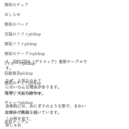
無垢のチェア
おしらせ
無垢のベッド
至福のソファpickup
無垢ソファpickup
無垢のテーブルpickup
↑　DELIZIA（デリツィア）変形テーブルで
TVボードpickup
す。
収納家具pickup
なぜ、人気なのか？
無垢のチェアpickup
にはいろんな理由があります。
無垢のベッドpickup
まず、天板の形です。
ギャッベpickup
全体的には、おにぎりのような形で、きれい
お客様の声
なカーブ曲線を描いています。
この形を見て、
変形テーブル
おしゃれ