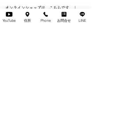
オンラインショップは、こちらです　↓
YouTube
住所
Phone
お問合せ
LINE
#インテリア
#テクタ
#M21
#tecta
#ダイニ
ング
 にご関心がある方も、ご覧くださいませ
♪
DELIZIA
変形テーブルpickup
無垢のテーブルpickup
すべて表示
最新記事