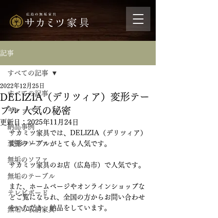
記事
すべての記事
2022年12月25日
すべての記事
DELIZIA（デリツィア）変形テー
ブル 人気の秘密
ギャッベ
更新日：
2025年11月24日
納品事例
サカミツ家具では、DELIZIA（デリツィア）
至福のソファ
変形テーブルがとても人気です。
無垢のソファ
サカミツ家具のお店（広島市）で人気です。
無垢のテーブル
また、ホームページやオンラインショップな
テレビボード
どご覧になられ、全国の方からお問い合わせ
をいただき、納品をしています。
無垢の収納家具